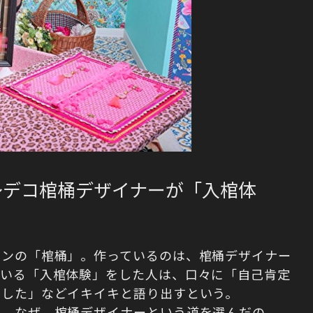
～デコ棺桶デザイナーが「入棺体
インの「棺桶」。作っているのは、棺桶デザイナー
ている「入棺体験」をした人は、口々に「自己肯定
出した」などイキイキと語り出すという。
身。なぜ、棺桶デザイナーという道を選んだの