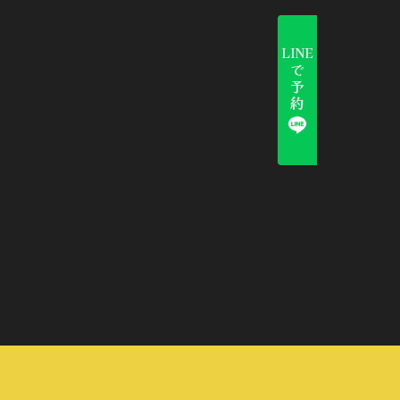
LINE
で
予
約