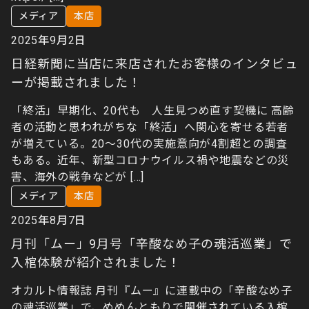
メディア
本店
2025年9月2日
日経新聞に当店に来店されたお客様のインタビュ
ーが掲載されました！
「終活」早期化、20代も 人生見つめ直す契機に 高齢
者の活動と思われがちな「終活」へ関心を寄せる若者
が増えている。20〜30代の実施意向が4割超との調査
もある。近年、新型コロナウイルス禍や地震などの災
害、海外の戦争などが […]
メディア
本店
2025年8月7日
月刊「ムー」9月号「辛酸なめ子の魂活巡業」で
入棺体験が紹介されました！
オカルト情報誌 月刊『ムー』に連載中の「辛酸なめ子
の魂活巡業」で、めめんともりで開催されている入棺